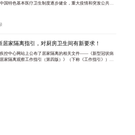
中国特色基本医疗卫生制度逐步健全，重大疫情和突发公共卫
能力显著提升，中医药独特优势进一步发挥，健康科技创新能
均预期寿命在2020年基础上继续提高1岁左右，人均健康预期寿
友绿
新居家隔离指引，对厨房卫生间有新要求！
市疾控中心网站上公布了居家隔离的相关文件——《新型冠状病
居家隔离观察工作指引（第四版）》（下称《工作指引》），
家隔离条件，提出了12条居家隔离观察的基本条件，只有符合
进行居家隔离。
友绿
作伙伴
地产业协会住宅技术委员会