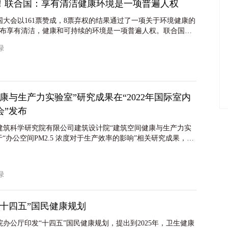
！联合国：享有清洁健康环境是一项普遍人权
合国大会以161票赞成，8票弃权的结果通过了一项关于环境健康的
布享有清洁，健康和可持续的环境是一项普遍人权。联合国秘
这一“历史性决议”的通过表示欢迎，并指出这一具有里程碑意
友绿
会员国可以团结起来，共同应对气候变化、生物多样性丧失和
危机。
康与生产力实验室”研究成果在“2022年国际室内
会”发布
国建筑科学研究院有限公司建筑设计院“建筑空间健康与生产力实
“办公空间PM2.5 浓度对于生产效率的影响”相关研究成果，在
室内空气品质大会”（Indoor Air 2022 Conference）上发布，并
集中。“国际室内空气品质大会”是室内环境研究领域的世界顶
3年举办一次。研究成果到大会学术委员会和与会人员的广泛关
友绿
幕式致辞中作为本次大会“特别杰出学术贡献” 进行了总结。
“十四五”国民健康规划
院办公厅印发“十四五”国民健康规划，提出到2025年，卫生健康