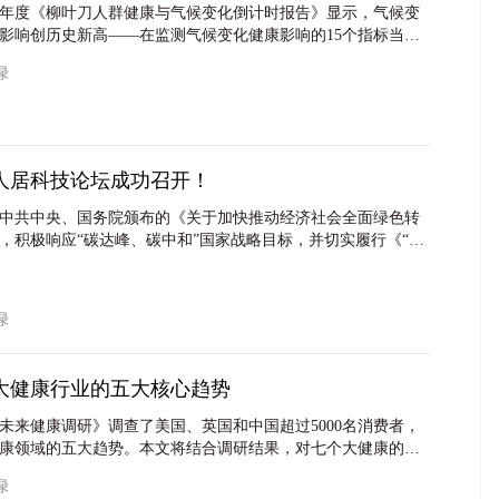
24年度《柳叶刀人群健康与气候变化倒计时报告》显示，气候变
影响创历史新高——在监测气候变化健康影响的15个指标当
了新的历史最高点。
友绿
人居科技论坛成功召开！
中共中央、国务院颁布的《关于加快推动经济社会全面绿色转
，积极响应“碳达峰、碳中和”国家战略目标，并切实履行《“健
”规划纲要》的各项要求，推动建筑及房地产业“高质量”发展，友绿
CHINA于10月16日在上海成功举办第三届健康人居科技论坛，论
主管部门、房地产企业、设计单位、建筑产业链企代表出席本
友绿
球大健康行业的五大核心趋势
未来健康调研》调查了美国、英国和中国超过5000名消费者，
康领域的五大趋势。本文将结合调研结果，对七个大健康的子
包括健康老龄化、体重管理、肠胃健康等。研究表明，这些领
友绿
的创新潜力和投资价值。