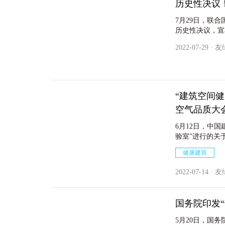
历史性决议
7月29日，联
历史性决议，宣
书长古特雷斯对
2022-07-29 · 
义的进展表明，
污染这三重全球
“建筑空间健
空气品质大
6月12日，中
验室”进行的关于
芬兰“2022年国际
健康建筑
收录在大会论文
级学术会议，每
2022-07-14 · 
注，并在大会闭
国务院印发
5月20日，国务