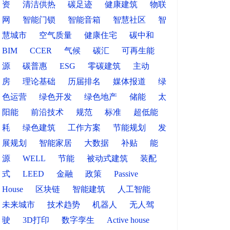
资
清洁供热
碳足迹
健康建筑
物联
网
智能门锁
智能音箱
智慧社区
智
慧城市
空气质量
健康住宅
碳中和
BIM
CCER
气候
碳汇
可再生能
源
碳普惠
ESG
零碳建筑
主动
房
理论基础
历届排名
媒体报道
绿
色运营
绿色开发
绿色地产
储能
太
阳能
前沿技术
规范
标准
超低能
耗
绿色建筑
工作方案
节能规划
发
展规划
智能家居
大数据
补贴
能
源
WELL
节能
被动式建筑
装配
式
LEED
金融
政策
Passive
House
区块链
智能建筑
人工智能
未来城市
技术趋势
机器人
无人驾
驶
3D打印
数字孪生
Active house