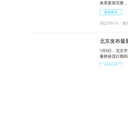
体系更加完善，
生事件防控应对
健康建筑
力明显增强，人
命同比例提高。
2022-05-31 · 
北京发布最
5月8日，北京
毒肺炎流行期间
进一步升级了居
健康住宅
这12条，才能
2022-05-10 · 
合
联络我们
关于我们
中国房