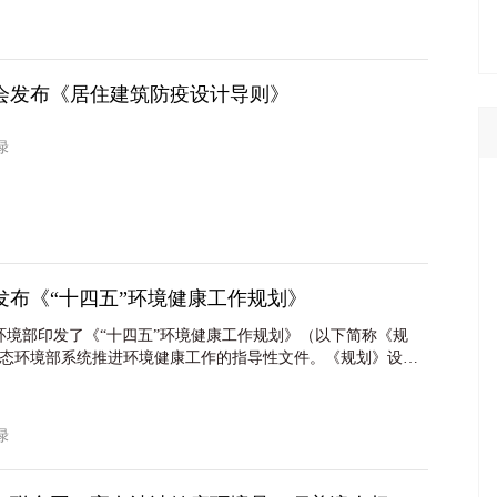
会发布《居住建筑防疫设计导则》
友绿
发布《“十四五”环境健康工作规划》
态环境部印发了《“十四五”环境健康工作规划》（以下简称《规
态环境部系统推进环境健康工作的指导性文件。《规划》设置
风险监测评估、大力提升居民环境健康素养、持续探索环境健
强环境健康技术支撑能力、打造环境健康专业人才队伍5项重点
作安排。
友绿