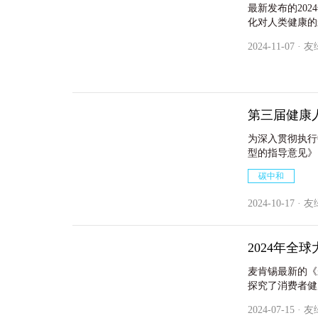
最新发布的20
化对人类健康的
中，10个达到
2024-11-07 · 
第三届健康
为深入贯彻执行
型的指导意见》
康中国2030
碳中和
智库联合BAU 
坛邀请到建筑业
2024-10-17 · 
次活动。
2024年全
麦肯锡最新的《
探究了消费者健
领域进行剖析，
2024-07-15 · 
域均呈现出较高