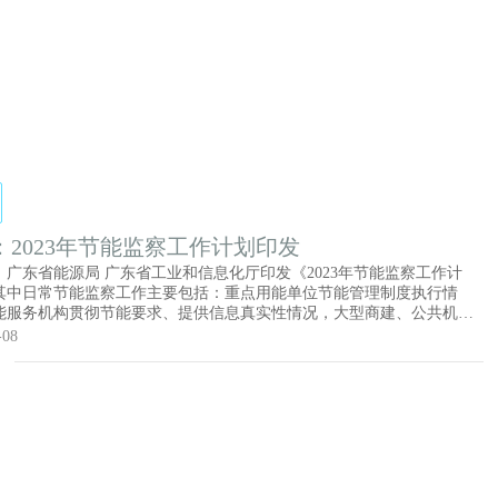
：2023年节能监察工作计划印发
，广东省能源局 广东省工业和信息化厅印发《2023年节能监察工作计
其中日常节能监察工作主要包括：重点用能单位节能管理制度执行情
能服务机构贯彻节能要求、提供信息真实性情况，大型商建、公共机构
能耗限额（定额）标准和建筑节能标准等有关规定情况等。
-08