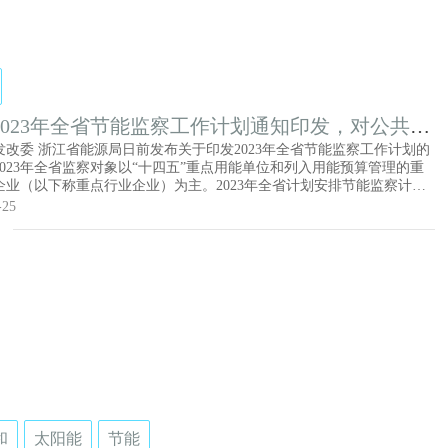
2023年全省节能监察工作计划通知印发，对公共机
酒店等非工业领域用能单位进行节能监察
发改委 浙江省能源局日前发布关于印发2023年全省节能监察工作计划的
2023年全省监察对象以“十四五”重点用能单位和列入用能预算管理的重
企业（以下称重点行业企业）为主。2023年全省计划安排节能监察计划
家（不包括日常监察及国家专项工业节能监察），其中非工单位165家，固
-25
投资项目126个。非工业领域节能情况专项监察。对公共机构、酒店、商
等非工业领域用能单位进行节能监察，重点监察节能法律法规标准执
源统计、落后用能设备淘汰、节能管理措施落实、能源计量器具配备等
非工业领域节能情况监察工作由各市、县（市、区）从事节能监察相关
实施。（2023年10月底前完成）
和
太阳能
节能