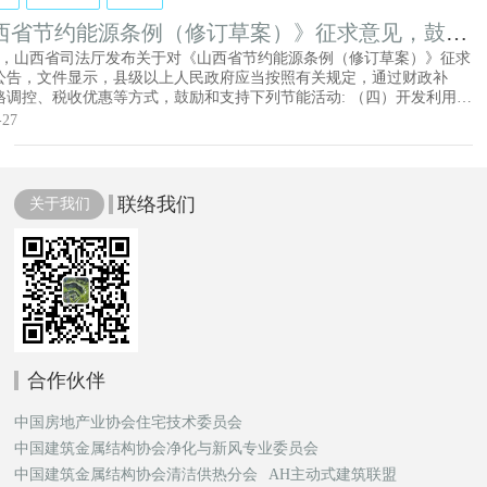
西省节约能源条例（修订草案）》征求意见，鼓励
节能活动
3日，山西省司法厅发布关于对《山西省节约能源条例（修订草案）》征求
公告，文件显示，县级以上人民政府应当按照有关规定，通过财政补
格调控、税收优惠等方式，鼓励和支持下列节能活动: （四）开发利用生
、风能、太阳能、水能、地热能等可再生能源； （五）在新建、改建、
-27
筑工程和既有建筑节能改造中，使用新型墙体材料等节能建筑材料、节
、节能技术和产品； （七）采用先进的能源管理、监测和控制等技术；
推广、使用节能照明器具等节能产品； （十）国家和省确定的其他节能
联络我们
关于我们
合作伙伴
中国房地产业协会住宅技术委员会
中国建筑金属结构协会净化与新风专业委员会
中国建筑金属结构协会清洁供热分会
AH主动式建筑联盟