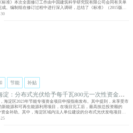
《标准》本次全面修订工作由中国建筑科学研究院有限公司会同有关单
完成。编制组在修订过程中进行深入调研，总结了《标准》（2015版）
的经验和不足，收集分析了全文强制《建筑节能与可再生能源利用通用
-30
实施以来公共建筑节能设计领域的执行问题，借鉴发达国家相关建筑节
标准的最新进展，开展多项基础性研究工作，保证了标准的先进性和适
《标准》（送审稿）兼顾行业节能降碳的新要求，强化了建筑用能电气
导更先进节能设计方法的推进落实，完善了公共建筑节能设计体系。
》（送审稿）内容全面、技术指标合理，符合国情，具有科学性、先进
调性和可操作性，总体上达到了国际领先水平。
和
节能
补贴
海淀：分布式光伏给予每千瓦800元一次性资金补
9日，海淀区2023年节能专项资金项目申报指南发布。其中提到，未享受市
的新能源和可再生能源利用项目，在项目完工后，最高按总投资额的
给予资金补助。其中，海淀区域内法人单位建设的分布式光伏发电项目，
网发电后按装机容量给予每千瓦800元一次性资金补助。
-25