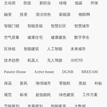
主动房
防疫
新职业
绿领
低碳
环保
融资
投资
清洁供热
新能源
物联网
智能门锁
智能音箱
智慧社区
智慧城市
空气质量
健康住宅
健康建筑
数字孪生
区块链
智能建筑
人工智能
未来城市
技术趋势
机器人
无人驾驶
3D打印
Passive House
Active house
DGNB
BREEAM
保温
新风
海绵城市
零能耗
奖励
补贴
规范
标准
超低能耗
绿色建筑
工作方案
节能规划
发展规划
智能家居
大数据