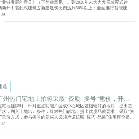
产业链发展的意见》（下简称意见）。到2030年末大力发展装配式建
动新开工装配式建筑占新建建筑比例达到50%以上；全面推行智能建
0%以上大中型项目采用智能建造。推动交通、水利等工程领域采用装配
-09
技术，提高预制构件、集成部品部件应用比例。
建造
广州热门宅地土拍将采取“资质+摇号”竞价，开
智慧+品质”住宅试点示范和项目培育
在宅地挂牌时，针对重点功能片区或中心城区基础较好的地块，提出基
要求，列入土地出让条件；针对热门靓地，提出优质品质要求，采取“资
号”竞价方式，参与摇号的竞买人必须承诺按照“智慧+品质”住宅评价指引
，综合评分达到规定的分值。《方案》由广州市住房和城乡建设局会同
-07
规划和自然资源局、广州市工业和信息化局和广州市政务服务数据管理
个部门联合制定，明确要建设安全耐久、舒适健康的百年住宅，探索绿色