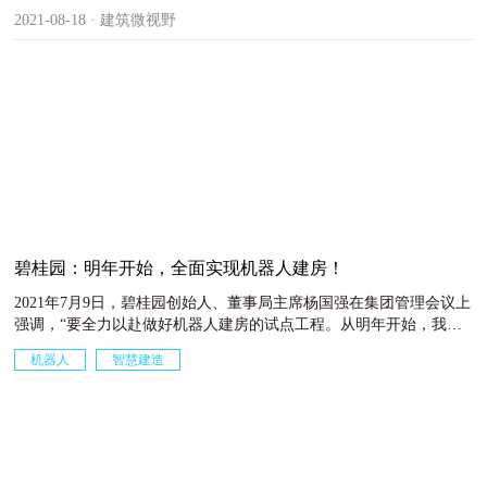
2021-08-18 · 建筑微视野
碧桂园：明年开始，全面实现机器人建房！
2021年7月9日，碧桂园创始人、董事局主席杨国强在集团管理会议上
强调，“要全力以赴做好机器人建房的试点工程。从明年开始，我们
全部用机器人建房子。”杨国强在会上提出，明年开始全面实现机器
机器人
智慧建造
人建房。当前，碧桂园正在积极推进建筑机器人试点项目。截至今年
6月，博智林机器人公司已有18款建筑机器人投入商业化应用，服务
2021-07-13 · 友绿
覆盖14个省份超65个项目，累计应用施工超百万平米。