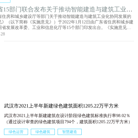
省15部门联合发布关于推动智能建造与建筑工业化
发展的实施意见
省住房和城乡建设厅等部门关于推动智能建造与建筑工业化协同发展的
见》（以下简称《实施意见》）于2022年1月12日由广东省住房和城乡建
同省发展改革委、工业和信息化厅等15个部门印发出台。《实施意见》
六个方面的重点任务:一是发展数字设计。推进BIM技术全过程应用，提
-28
M设计协同能力，构建数字化设计体系。二是推广智能生产。建立基于智
的标准化部品部件库、智能生产工厂、全过程质量溯源制度，提升项目
平，实现少人甚至无人化生产。三是推行智慧绿色施工。推动研发应用
器人，建设智慧工地，实现绿色建造，推动产业转型升级。四是发展建
互联网。培育一批行业级、企业级、项目级建筑产业互联网平台，推动
造产业园区和产业集群建设。五是加强科技和人才支撑。从强化科技引
快成果转化、积极培育人才等方面提出具体要求，为智能建造与建筑工
同发展注入持续动力。六是创新行业监管服务。通过完善标准体系、建
机制、创新监管模式三方面着力提升监管数字化、智能化水平。
武汉市2021上半年新建绿色建筑面积1205.22万平方米
武汉市2021上半年新建建筑在设计阶段绿色建筑标准执行率98.02％
（通过设计审查的绿色建筑项目794个，建筑面积1205.22万平方米）
绿色运营
绿色建筑
智慧建造