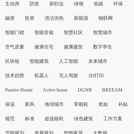
主动房
防疫
新职业
绿领
低碳
环保
融资
投资
清洁供热
新能源
物联网
智能门锁
智能音箱
智慧社区
智慧城市
空气质量
健康住宅
健康建筑
数字孪生
区块链
智能建筑
人工智能
未来城市
技术趋势
机器人
无人驾驶
3D打印
Passive House
Active house
DGNB
BREEAM
保温
新风
海绵城市
零能耗
奖励
补贴
规范
标准
超低能耗
绿色建筑
工作方案
节能规划
发展规划
智能家居
大数据