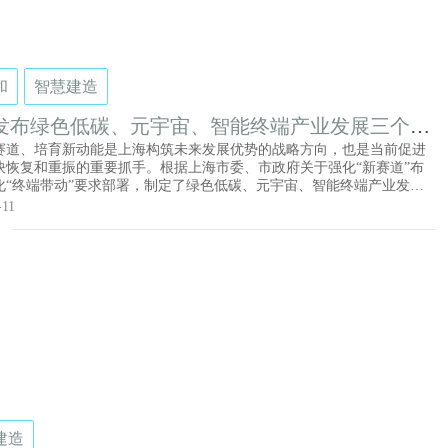
和
智慧建造
发布绿色低碳、元宇宙、智能终端产业发展三个行
案
赛道、培育新动能是上海构筑未来发展优势的战略方向，也是当前促进
快恢复和重振的重要抓手。根据上海市委、市政府关于强化“新赛道”布
化“终端带动”要求部署，制定了绿色低碳、元宇宙、智能终端产业发展
动方案。
-11
建造