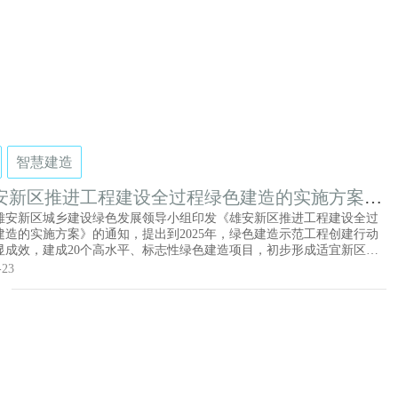
碳化的岭南建筑，打造社会认同度高、功能元素丰富的精品工程，发展
享、和睦共治的智慧社区。
智慧建造
安新区推进工程建设全过程绿色建造的实施方案》
雄安新区城乡建设绿色发展领导小组印发《雄安新区推进工程建设全过
建造的实施方案》的通知，提出到2025年，绿色建造示范工程创建行动
显成效，建成20个高水平、标志性绿色建造项目，初步形成适宜新区的
造标准体系，培育10个绿色建造龙头骨干企业，建立较为完善的产业生
-23
务体系，呈现绿色建造规模化发展态势。搭建建筑产业互联网平台，构
建造全过程供应链体系，完善绿色建造工作机制，推进建筑工业化、绿
智能化水平显著提高，形成可复制推广的绿色建造政策体系、管理体
术体系、评价体系等在内的绿色建造创新体系，初步形成长效发展机
全国绿色建造提供示范样板。