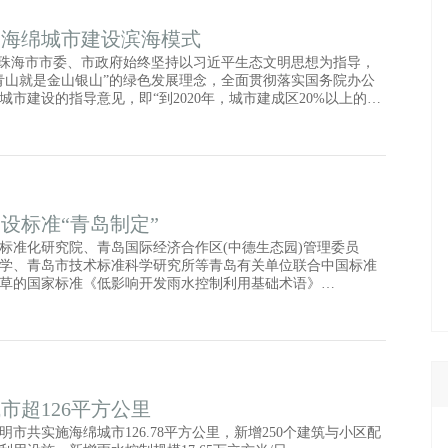
索海绵城市建设滨海模式
，珠海市市委、市政府始终坚持以习近平生态文明思想为指导，
青山就是金山银山”的绿色发展理念，全面贯彻落实国务院办公
城市建设的指导意见，即“到2020年，城市建成区20%以上的面
；到2030年，城市建成区80%以上的面积达到目标要求”。坚持
题导向相结合，通过采取“源头减排—过程控制—系统治理”措
，全域推进，全面提升城市排水防涝防潮能力、消除易涝点。
，住建部充分肯定了珠海市海绵城市建设在改善河湖水质、提升生态
环境等方面取得的成效。
设标准“青岛制定”
标准化研究院、青岛国际经济合作区(中德生态园)管理委员
学、青岛市技术标准科学研究所等青岛有关单位联合中国标准
草的国家标准《低影响开发雨水控制利用基础术语》
99-2020)，由国家市场监督管理总局发布实施，加上之前青岛市标准
定的国家标准《低影响开发雨水控制利用设施分类》
06-2020)，这是青岛市市场监督管理局开展新型城镇化标准化试点建
准化综合改革的一项重要成果，表明我国在海绵城市建设方面
为依据，也表明青岛在海绵城市标准化方面走在了全国前列。
市超126平方公里
市共实施海绵城市126.78平方公里，新增250个建筑与小区配