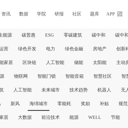
资讯
数据
学院
研报
社区
题库
APP
生能源
碳普惠
ESG
零碳建筑
碳中和
碳中
运营
绿色开发
电力
绿色金融
房地产
创新
能家居
区块链
人工智能
储能
太阳能
主动
源
物联网
智能门锁
智能音箱
智慧社区
智
筑
人工智能
未来城市
技术趋势
机器人
无
温
新风
海绵城市
零能耗
奖励
补贴
规范
家居
大数据
前沿技术
能源
WELL
节能