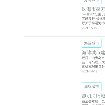
珠海市探
“十三五”以来
不断践行“绿水
厅关于推进海绵
积达到目标要求
2021-05-07
以目标导向和问
施，以试点带动
2020年7月
海绵城市
品质、改善人居
海绵城市建
近日，由青岛市
会、青岛理工大
化研究院主导起
(GB/T395
2021-04-12
化研究院参与制
(GB/T389
设和推进国家标
海绵城市
有了国家标准作
昆明海绵城
截至去年底，昆明