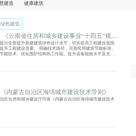
慧建造
健康建筑
绿色建筑
%，《云南省住房和城乡建设事业“十四五”规划
求意见
提出全面提升新建建筑绿色设计水平，切实提高工程建设底线
提升工程建设质量。 明确技术路径，完善民用建筑节能标准。
节能技术、优化围护结构热工性能、提升设备能效水平及充分
再生清洁能源，实现节能减碳。结合老旧小区改造，积极开展
能改造。开展超低能耗建筑、近零能耗建筑试点示范。 贯彻落
变化战略部署，积极对接云南省碳达峰行动方案，牵头组织开
碳达峰基础研究，科学制定全省建筑行业碳达峰时间表、路线
发《内蒙古自治区海绵城市建设技术导则》
治区住房和城乡建设厅印发《内蒙古自治区海绵城市建设技术