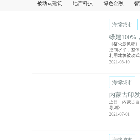
被动式建筑
地产科技
绿色金融
智
海绵城市
绿建100
纲要》征
《征求意见稿》
控制水平，整体
利用建筑被动式
利用太阳能等可
2021-08-10
既有居住建筑节
实国家应对气候
展全省建筑行业
海绵城市
图和施工图。
内蒙古印
近日，内蒙古自
导则》
2021-07-01
海绵城市