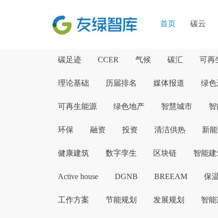
首页
碳云
碳足迹
CCER
气候
碳汇
可再
理论基础
历届排名
媒体报道
绿色
可再生能源
绿色地产
智慧城市
智
环保
融资
投资
清洁供热
新能
健康建筑
数字孪生
区块链
智能建
Active house
DGNB
BREEAM
保
工作方案
节能规划
发展规划
智能