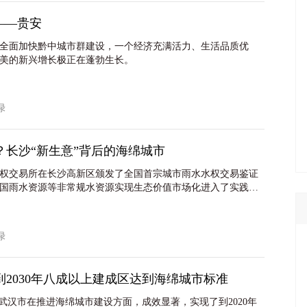
——贵安
全面加快黔中城市群建设，一个经济充满活力、生活品质优
美的新兴增长极正在蓬勃生长。
友绿
？长沙“新生意”背后的海绵城市
水权交易所在长沙高新区颁发了全国首宗城市雨水水权交易鉴证
国雨水资源等非常规水资源实现生态价值市场化进入了实践阶
资源集约化利用及生态价值市场化实现的新模式。
友绿
到2030年八成以上建成区达到海绵城市标准
，武汉市在推进海绵城市建设方面，成效显著，实现了到2020年