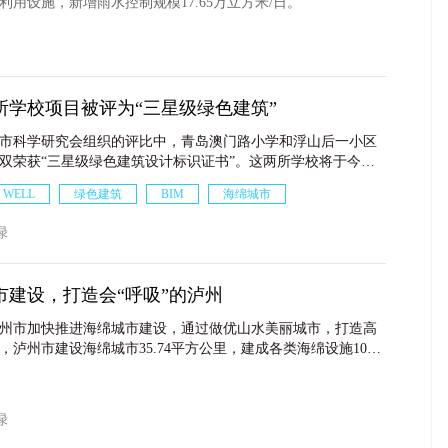
利用设施，新增雨水控制规模17.65万立方米/日。
所学校项目被评为“三星级绿色建筑”
市科学研究会组织的评比中，青岛澳门路小学和浮山后一小区
双荣获“三星级绿色建筑设计标识证书”。这两所学校将于今年
分别交付给市南区和市北区教育部门，将成为青岛兼顾建筑性
WELL
绿色建筑
BIM
海绵城市
高品质绿色健康低碳校园建筑标杆工程。
友绿
市建设，打造会“呼吸”的泸州
州市加快推进海绵城市建设，通过做优山水美丽城市，打造高
，泸州市建设海绵城市35.74平方公里，建成各类海绵设施107
绵投资80.43亿元。
友绿