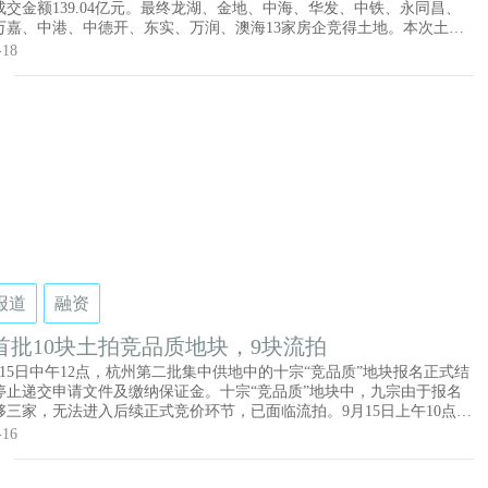
成交金额139.04亿元。最终龙湖、金地、中海、华发、中铁、永同昌、
万嘉、中港、中德开、东实、万润、澳海13家房企竞得土地。本次土拍
关键词就是“竞品质”，而此前，杭州10宗地块竞品质，9宗流拍，仅有一
-18
要求，可见这一环节会是“非常残酷”。当下，沈阳二拍尚未到达“竞品
然“偃旗息鼓”了
报道
融资
首批10块土拍竞品质地块，9块流拍
月15日中午12点，杭州第二批集中供地中的十宗“竞品质”地块报名正式结
停止递交申请文件及缴纳保证金。十宗“竞品质”地块中，九宗由于报名
够三家，无法进入后续正式竞价环节，已面临流拍。9月15日上午10点，
二批次集中供地正式开拍，共计划拍3天。但就在9月14日晚间，距离开
-16
24小时，成都市公共资源交易中心发布公告，宣布此次集中供地中的17
故终止出让。最终，原本计划出让的75宗土地，只剩58宗。