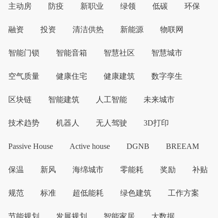
主动房
防疫
新职业
绿领
低碳
环保
融资
投资
清洁供热
新能源
物联网
智能门锁
智能音箱
智慧社区
智慧城市
空气质量
健康住宅
健康建筑
数字孪生
区块链
智能建筑
人工智能
未来城市
技术趋势
机器人
无人驾驶
3D打印
Passive House
Active house
DGNB
BREEAM
保温
新风
海绵城市
零能耗
奖励
补贴
规范
标准
超低能耗
绿色建筑
工作方案
节能规划
发展规划
智能家居
大数据