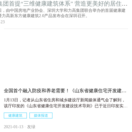
集团首提“三维健康建筑体系” 营造更美好的居住环
22日，由中国房地产业协会、深圳大学和力高集团联合举办的首届健康建
暨力高新东方健康建筑2.0产品发布会在深圳召开。
-23
全国首个融入防疫和养老需要！《山东省健康住宅开发建设
技术导则》解读
1月13日，记者从山东省住房和城乡建设厅新闻媒体通气会了解到，
该厅印发的《山东省健康住宅开发建设技术导则》已于近日印发实
施。该导则创新性提出兼顾疫情防控，探索居家医养相结合新模式。
健康建筑
媒体报道
记者了解到，这是国内首个由政府部门推出的健康住宅开发建设技术
导则，首次将应对疫情的相关内容纳入住宅建设中。
2021-01-13 · 友绿