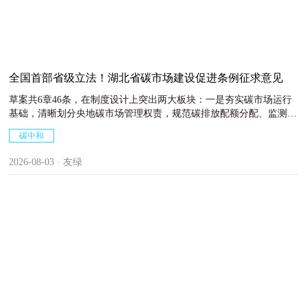
备取得突破性进展，智能化、绿色化、融合化的电力产业体系基本形
成；新型电力系统体制机制更加完善，全国统一电力市场体系基本建
成。
全国首部省级立法！湖北省碳市场建设促进条例征求意见
草案共6章46条，在制度设计上突出两大板块：一是夯实碳市场运行
基础，清晰划分央地碳市场管理权责，规范碳排放配额分配、监测核
查、配额清缴等基础交易机制，稳步推行免费与有偿结合的碳配额分
碳中和
配模式；二是率先设立碳市场多元服务专章，法定发展碳质押、碳基
金、碳保险等多元化碳金融产品，构建覆盖个人的碳普惠体系，探索
2026-08-03 · 友绿
碳普惠减排量用于企业配额清缴，并同步建立全省统一碳足迹管理体
系，规范碳标识认证监管。在碳交易管理方面，草案提出，将在上位
法框架和湖北碳排放权交易试点权限内，对交易产品创新、碳普惠减
排量用于配额清缴等事项进行了适度探索。