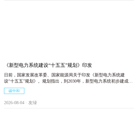
《新型电力系统建设“十五五”规划》印发
日前，国家发展改革委、国家能源局关于印发《新型电力系统建
设“十五五”规划》。规划指出，到2030年，新型电力系统初步建成：
绿色低碳的电力供给格局基本形成，非化石能源发电量占比达到
碳中和
50%；电力供应能力持续增强，电力系统互补互济和安全韧性水平大
幅提升，电力供应充裕度保持合理水平，有效满足经济社会发展和人
2026-08-04 · 友绿
民群众美好生活的用电需要；初步建成安全可靠、绿色低碳、坚强韧
性、智能灵活的新型电网，资源配置平台作用和服务功能充分发挥，
实现28亿千瓦以上新能源高水平消纳，建成可支撑超过1.1亿辆电动
汽车出行的充电基础设施网络；节能高效、绿色低碳的用电方式加快
形成，虚拟电厂成为用电侧协同互动的重要载体；系统调节能力大幅
增强，各类调节资源实现高效调用；支撑新型电力系统的关键技术装