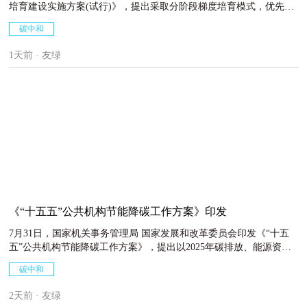
培育建设实施方案(试行)》，提出采取分阶段梯度培育模式，优先选
择脱碳需求迫切、能源消费以电力为主、脱碳难度相对较小的行业先
碳中和
行探索，逐步完善相关规划设计、能源供应、工艺技术、管理运营和
商业模式，待条件成熟后再向碳排放量强度高、脱碳难度大的行业逐
1天前 · 友绿
步推进。2026年起，重点聚焦锂电池、光伏、电子电器、轻工、机
械、算力设施等行业领域。自2028年开始，将零碳工厂培育建设逐步
拓展至钢铁、有色金属、石化化工、建材、纺织等行业领域，在全省
所有工业行业全面推广零碳工厂建设模式。到2030年零碳工厂建设体
系全面完善，培育标准、技术支撑、管理模式、商业模式全面成熟，
全省工业领域零碳转型取得显著成效。
《“十五五”公共机构节能降碳工作方案》印发
7月31日，国家机关事务管理局 国家发展和改革委员会印发《“十五
五”公共机构节能降碳工作方案》，提出以2025年碳排放、能源资源
消费为基数，到2030年统计范围内公共机构单位建筑面积碳排放下降
碳中和
8.5%，单位建筑面积能耗下降5%，人均用水量下降3%，公共机构碳
排放总量2030年前尽早达峰。 引导公共机构建设二星级以上绿色建
2天前 · 友绿
筑，推广超低能耗建筑。