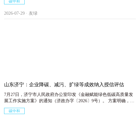
碳中和
的重大进展，碳达峰目标如期实现，全面完成2030 年国家自主贡
献。到 2030 年，单位国内生产总值二氧化碳排放较2025 年降低
2026-07-29 · 友绿
17%，全国碳排放权交易市场覆盖行业单位产品二氧化碳排放比2025
年下降3%左右。
山东济宁：企业降碳、减污、扩绿等成效纳入授信评估
7月27日，济宁市人民政府办公室印发《金融赋能绿色低碳高质量发
展工作实施方案》的通知（济政办字〔2026〕9号）。 方案明确，聚
焦清洁能源替代、绿色技术研发等重点领域，加大融资支持力度，助
碳中和
力北方内河航运中心建设、绿色产业园区建设与绿色工厂低碳转型。
创新转型金融服务模式，将企业降碳、减污、扩绿等成效纳入授信评
2026-07-29 · 友绿
估与定价核心环节，丰富碳减排挂钩贷款、环境权益抵质押融资等产
品供给。