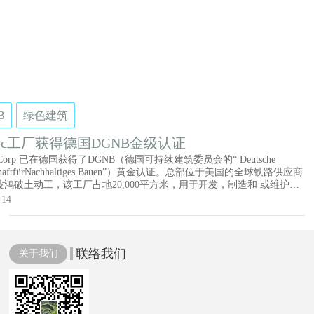
B
绿色建筑
tec工厂获得德国DGNB金级认证
c Corp 已在德国获得了DGNB（德国可持续建筑委员会的“ Deutsche
lschaftfürNachhaltiges Bauen”）黄金认证。总部位于美国的全球铁路供应商
鸿破土动工，该工厂占地20,000平方米，用于开发，制造和 或维护运
的制动器和联轴器。该工厂被称为“绿色和最先进”，将于2020年第三季
-14
，将获得DGNB金牌认证，“以表彰其可持续和创新设计”。
联络我们
关于我们