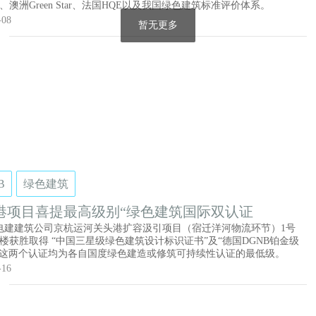
ool、澳洲Green Star、法国HQE以及我国绿色建筑标准评价体系。
-08
暂无更多
B
绿色建筑
港项目喜提最高级别“绿色建筑国际双认证
电建建筑公司京杭运河关头港扩容汲引项目（宿迁洋河物流环节）1号
楼获胜取得 “中国三星级绿色建筑设计标识证书”及“德国DGNB铂金级
，这两个认证均为各自国度绿色建造或修筑可持续性认证的最低级。
-16