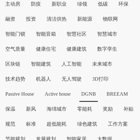
主动房
防疫
新职业
绿领
低碳
环保
融资
投资
清洁供热
新能源
物联网
智能门锁
智能音箱
智慧社区
智慧城市
空气质量
健康住宅
健康建筑
数字孪生
区块链
智能建筑
人工智能
未来城市
技术趋势
机器人
无人驾驶
3D打印
Passive House
Active house
DGNB
BREEAM
保温
新风
海绵城市
零能耗
奖励
补贴
规范
标准
超低能耗
绿色建筑
工作方案
节能规划
发展规划
智能家居
大数据